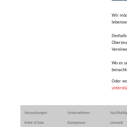
Wir möc
lebenswe
Deshalb
Überzeug
Vereinen
Wo es u
benachte
Oder wo 
unterstü
Verpackungen
Unternehmen
Nachhaltig
Point of Sale
Kompetenz
Umwelt