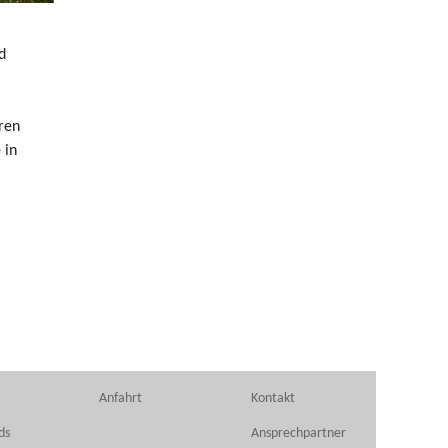
d
ren
 in
Anfahrt
Kontakt
ds
Ansprechpartner