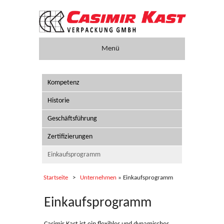
Menü
Verpackungen
Kompetenz
Unternehmen
Historie
Nachhaltigkeit
Geschäftsführung
Zertifizierungen
Karriere
Einkaufsprogramm
Presse
Startseite
Unternehmen
» Einkaufsprogramm
Service
Einkaufsprogramm
Anfahrt